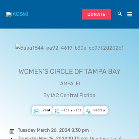
Skip
to
DONATE
content
WOMEN’S CIRCLE OF TAMPA BAY
TAMPA, FL
By IAC Central Florida
Event
Face 2 Face
Hebrew
Tuesday March 26, 2024 8:30 pm
Thursday May 16, 2024 10:30 pm
(Eastern Time)