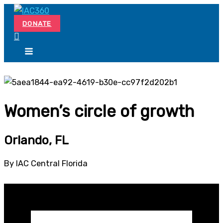
Skip
Search...
to
DONATE
content
Women’s circle of growth
Orlando, FL
By IAC Central Florida