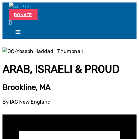
Skip
Search...
to
DONATE
content
ARAB, ISRAELI & PROUD
Brookline, MA
By IAC New England