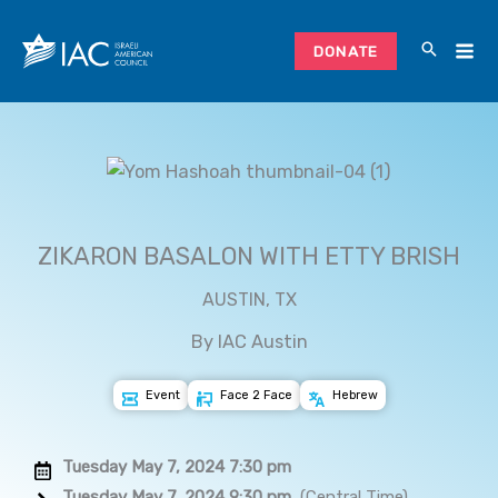
Skip
to
DONATE
content
ZIKARON BASALON WITH ETTY BRISH
AUSTIN, TX
By IAC Austin
Event
Face 2 Face
Hebrew
Tuesday May 7, 2024 7:30 pm
Tuesday May 7, 2024 9:30 pm
(Central Time)