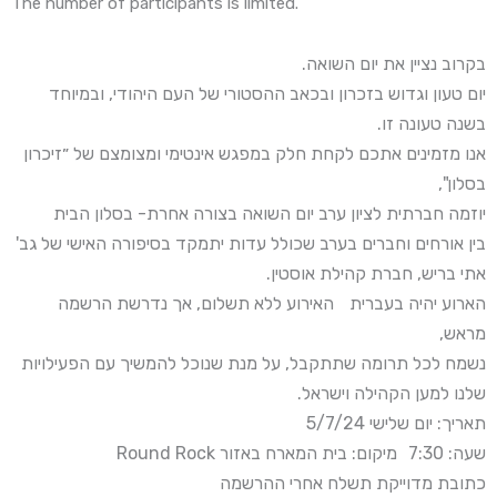
The number of participants is limited.
בקרוב נציין את יום השואה.
יום טעון וגדוש בזכרון ובכאב ההסטורי של העם היהודי, ובמיוחד
בשנה טעונה זו.
אנו מזמינים אתכם לקחת חלק במפגש אינטימי ומצומצם של ״זיכרון
בסלון",
יוזמה חברתית לציון ערב יום השואה בצורה אחרת- בסלון הבית
בין אורחים וחברים בערב שכולל עדות יתמקד בסיפורה האישי של גב'
אתי בריש, חברת קהילת אוסטין.
הארוע יהיה בעברית האירוע ללא תשלום, אך נדרשת הרשמה
מראש,
נשמח לכל תרומה שתתקבל, על מנת שנוכל להמשיך עם הפעילויות
שלנו למען הקהילה וישראל.
תאריך: יום שלישי 5/7/24
שעה: 7:30 מיקום: בית המארח באזור Round Rock
כתובת מדוייקת תשלח אחרי ההרשמה