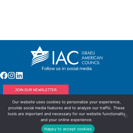
Follow us in social media
JOIN OUR NEWSLETTER
Our website uses cookies to personalize your experience,
provide social media features and to analyze our traffic. These
tools are important and necessary for our website functionality
© IAC - All rights Reserved
Powered by Activated Digital
and your online experience.
Privacy Policy / Terms and Conditions
Happy to accept cookies