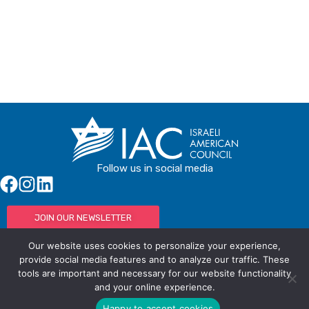
Follow us in social media
JOIN OUR NEWSLETTER
Our website uses cookies to personalize your experience,
provide social media features and to analyze our traffic. These
tools are important and necessary for our website functionality
© IAC - All rights Reserved
Powered by Activated Digital
and your online experience.
Privacy Policy / Terms and Conditions
Happy to accept cookies