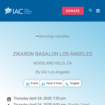
Skip
to
DONATE
content
ZIKARON BASALON LOS ANGELES
WOODLAND HILLS, CA
By IAC Los Angeles
Event
Face 2 Face
English
Thursday April 24, 2025 7:30 pm
Thursday April 24, 2025 9:00 pm
(Pacific Time)