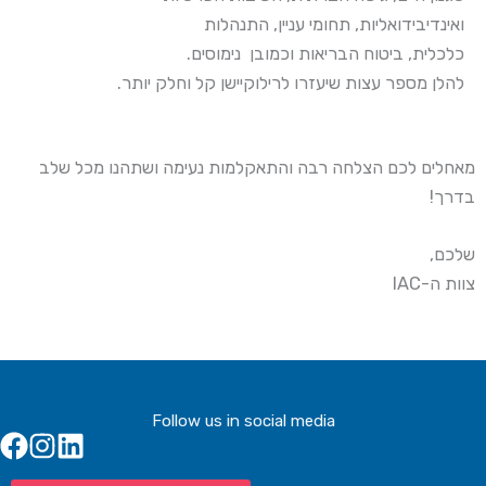
התנהלות
,
עניין
תחומי
,
ואינדיבידואליות
.
נימוסים
וכמובן
הבריאות
ביטוח
,
כלכלית
.
יותר
וחלק
קל
לרילוקיישן
שיעזרו
עצות
מספר
להלן
מאחלים לכם הצלחה רבה והתאקלמות נעימה ושתהנו מכל שלב
בדרך!
שלכם,
IAC
צוות ה-
Follow us in social media