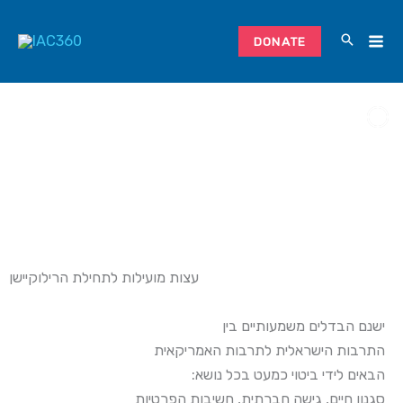
Skip
to
DONATE
content
עצות מועילות לתחילת הרילוקיישן
ישנם
הבדלים
משמעותיים
בין
התרבות
הישראלית
לתרבות
האמריקאית
:
נושא
בכל
כמעט
ביטוי
לידי
הבאים
הפרטיות
חשיבות
,
חברתית
גישה
,
חיים
סגנון